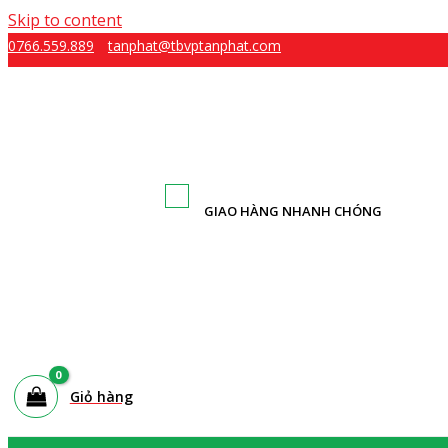
Skip to content
0766.559.889
tanphat@tbvptanphat.com
GIAO HÀNG NHANH CHÓNG
Giỏ hàng