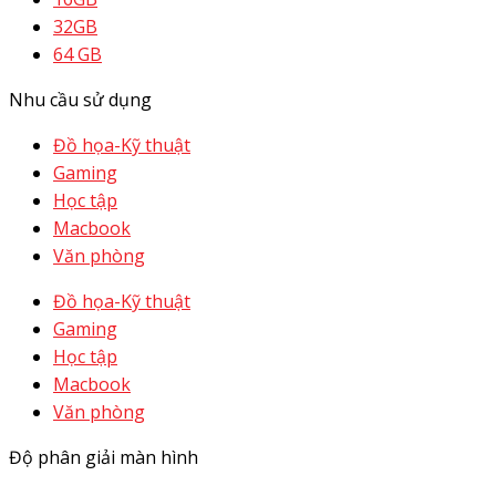
32GB
64 GB
Nhu cầu sử dụng
Đồ họa-Kỹ thuật
Gaming
Học tập
Macbook
Văn phòng
Đồ họa-Kỹ thuật
Gaming
Học tập
Macbook
Văn phòng
Độ phân giải màn hình