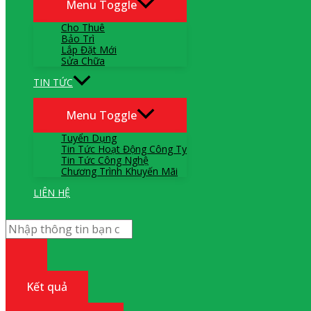
Menu Toggle
Cho Thuê
Bảo Trì
Lắp Đặt Mới
Sửa Chữa
TIN TỨC
Menu Toggle
Tuyển Dụng
Tin Tức Hoạt Động Công Ty
Tin Tức Công Nghệ
Chương Trình Khuyến Mãi
LIÊN HỆ
Kết quả