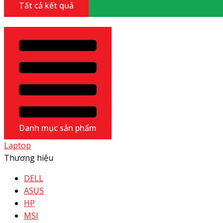
Tất cả kết quả
Danh mục sản phẩm
Laptop
Thương hiệu
DELL
ASUS
HP
MSI