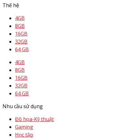
Thế hệ
4GB
8GB
16GB
32GB
64 GB
4GB
8GB
16GB
32GB
64 GB
Nhu cầu sử dụng
Đồ họa-Kỹ thuật
Gaming
Học tập