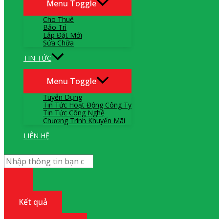
Menu Toggle
Cho Thuê
Bảo Trì
Lắp Đặt Mới
Sửa Chữa
TIN TỨC
Menu Toggle
Tuyển Dụng
Tin Tức Hoạt Động Công Ty
Tin Tức Công Nghệ
Chương Trình Khuyến Mãi
LIÊN HỆ
Kết quả