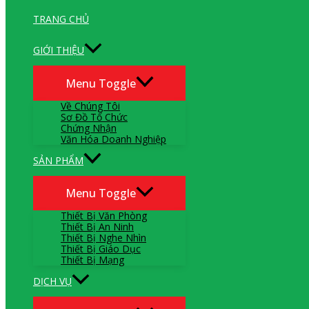
TRANG CHỦ
GIỚI THIỆU
Menu Toggle
Về Chúng Tôi
Sơ Đồ Tổ Chức
Chứng Nhận
Văn Hóa Doanh Nghiệp
SẢN PHẨM
Menu Toggle
Thiết Bị Văn Phòng
Thiết Bị An Ninh
Thiết Bị Nghe Nhìn
Thiết Bị Giáo Dục
Thiết Bị Mạng
DỊCH VỤ