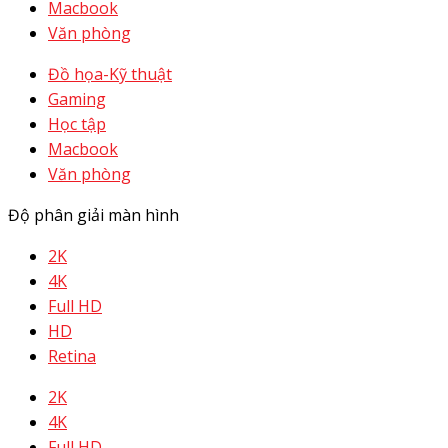
Macbook
Văn phòng
Đồ họa-Kỹ thuật
Gaming
Học tập
Macbook
Văn phòng
Độ phân giải màn hình
2K
4K
Full HD
HD
Retina
2K
4K
Full HD