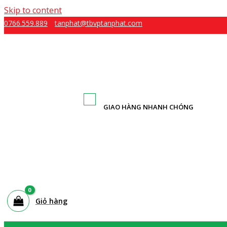
Skip to content
0766.559.889
tanphat@tbvptanphat.com
GIAO HÀNG NHANH CHÓNG
Giỏ hàng