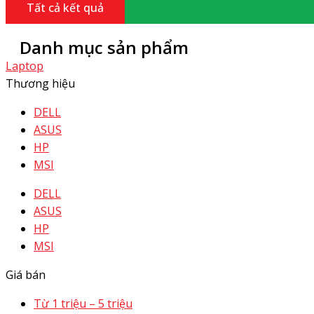
Tất cả kết quả
Danh mục sản phẩm
Laptop
Thương hiệu
DELL
ASUS
HP
MSI
DELL
ASUS
HP
MSI
Giá bán
Từ 1 triệu – 5 triệu