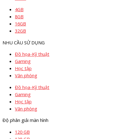
4GB
8GB
16GB
32GB
NHU CẦU SỬ DỤNG
Đồ họa-Kỹ thuật
Gaming
Học tập
Văn phòng
Đồ họa-Kỹ thuật
Gaming
Học tập
Văn phòng
Độ phân giải màn hình
120 GB