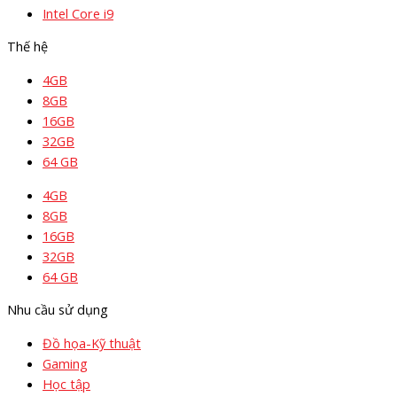
Intel Core i9
Thế hệ
4GB
8GB
16GB
32GB
64 GB
4GB
8GB
16GB
32GB
64 GB
Nhu cầu sử dụng
Đồ họa-Kỹ thuật
Gaming
Học tập