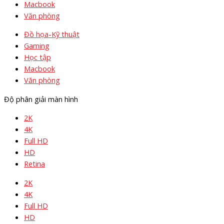
Macbook
Văn phòng
Đồ họa-Kỹ thuật
Gaming
Học tập
Macbook
Văn phòng
Độ phân giải màn hình
2K
4K
Full HD
HD
Retina
2K
4K
Full HD
HD