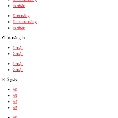
In nhãn
Đơn năng
Đa chức năng
In nhãn
Chức năng in
1 mặt
2 mặt
1 mặt
2 mặt
Khổ giấy
A0
A3
A4
A5
A0