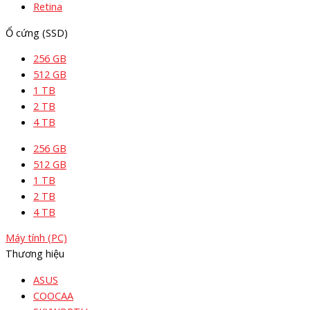
Retina
Ổ cứng (SSD)
256 GB
512 GB
1 TB
2 TB
4 TB
256 GB
512 GB
1 TB
2 TB
4 TB
Máy tính (PC)
Thương hiệu
ASUS
COOCAA